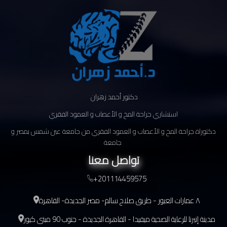
دكتور أحمد زهران
استشاري جراحة المخ و الأعصاب و العمود الفقري
دكتوراة جراحة المخ و الأعصاب و العمود الفقري من جامعة عين شمس بمصر و
جامعة
تواصل معنا
+201114459575
٨ عمارات العبور - طريق صلاح سالم- مصر الجديدة- القاهرة
مدينة إتيرنا للرعاية الصحية ميفيدا - القاهرة الجديدة - جنوب 90 مبنى كيور