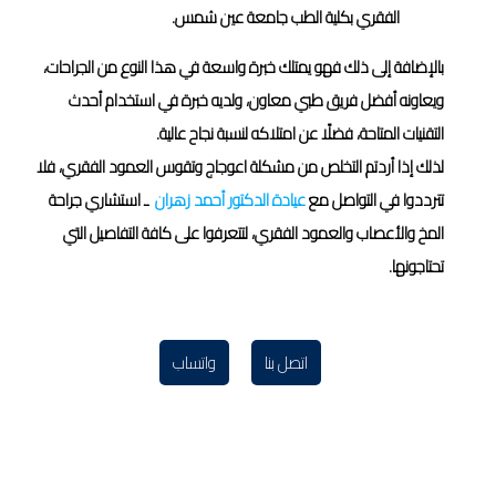
الفقري بكلية الطب جامعة عين شمس.
بالإضافة إلى ذلك فهو يمتلك خبرة واسعة في هذا النوع من الجراحات،
ويعاونه أفضل فريق طبي معاون، ولديه خبرة في استخدام أحدث
التقنيات المتاحة، فضلًا عن امتلاكه لنسبة نجاح عالية.
لذلك إذا أردتم التخلص من مشكلة اعوجاج وتقوس العمود الفقري، فلا
تترددوا في التواصل مع
عيادة الدكتور أحمد زهران
ـ استشاري جراحة
المخ والأعصاب والعمود الفقري، لتتعرفوا على كافة التفاصيل التي
تحتاجونها.
اتصل بنا
واتساب