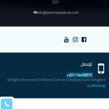
- 325
info@drahmedzahran.com
تابعنا
للإتصال
+201114459575
All Rights Reserved Dr Ahmed Zahran, Developed and Designed
by
BeGroup