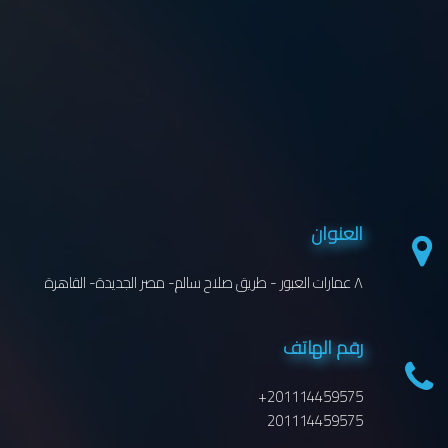
العنوان
٨ عمارات العبور - طريق صلاح سالم- مصر الجديدة- القاهرة
رقم الهاتف
+201114459575
201114459575