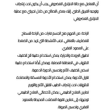
أن التعامل مع حالة الانزلاق الغضروفي يجب أن يكون تحت إشراف
وتوجيه الفريق الطبي. إليك بعض النصائح من خلال تجربتي مع عملية
الانزلاق الغضروفي:
الراحة: من المهم منح الجسم فترات من الراحة للسماح
للغضاريف بالتعافي. تجنب الأنشطة التي تزيد من الضغط
على العمود الفقري.
تطبيق البرودة والحرارة: يمكن استخدام حقيبة ثلج لتخفيف
الالتهاب في المنطقة المصابة. ويمكن أيضًا استخدام حقيبة
تسخين لتخفيف الألم وتحسين الدورة الدموية.
تناول الأدوية: يمكن استخدام الأدوية المسكنة والمضادة
للالتهابات تحت إشراف الطبيب لتقليل الألم والتورم.
تمارين العلاج الطبيعي: يمكن لأخصائي العلاج الطبيعي
توجيهك إلى تمارين تقوية العضلات المحيطة بالعمود
الفقري وتحسين المرونة.