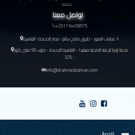
جامعة
تواصل معنا
+201114459575
٨ عمارات العبور - طريق صلاح سالم- مصر الجديدة- القاهرة
مدينة إتيرنا للرعاية الصحية ميفيدا - القاهرة الجديدة - جنوب 90 مبنى كيور
- 325
info@drahmedzahran.com
تابعنا
للإتصال