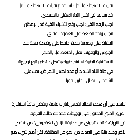
تقنيات الاسترخاء والتأمل: استخدام تقنيات الاسترخاء والتأمل
قد يساعد في تقليل التوتر العقلي والجسدي.
تجنب الرفع الثقيل: تجنب رفع الأشياء الثقيلة قدر الإمكان
لتجنب زيادة الضغط على العمود الفقري.
الحفاظ على وضعية جيدة: حافظ على وضعية جيدة عند
الجلوس والوقوف لتقليل الضغط على الظهر.
الاستشارة الطبية: استشر طبيبك بشكل منتظم وتابع توجيهاته.
في حالة الألم الشديد أو عدم تحسن الأعراض، يجب على
الشخص الاتصال بالطبيب فوراً.
يُشدد على أن هذه النصائح تقديم إشارات عامة، ويفضل دائماً استشارة
الفريق الطبي للحصول على توجيهات محددة لحالتك الفردية.
في النهاية، تختلف "تجربتي من عملية الانزلاق الغضروفي" من شخص
لآخر، وذلك بناءًا على العديد من العوامل المختلفة، لكن أهم شيء هو