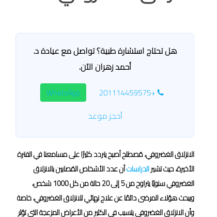
هل تحتاج استشارة طبية؟ تواصل مع عيادة د.
أحمد زهران الآن.
WhatsApp
+201114459575
أحجز موعد
الانزلاق الغضروفي، مُصطلح أصبح يتردد كثيرًا على مسامعنا في الفترة
الأخيرة، حيث تشير
الدراسات
أن عدد الأشخاص المُصابين بالانزلاق
الغضروفي سنويًا يتراوح من 5 إلى 20 حالة من كل 1000 شخص،
ويبحث هؤلاء المرضى دائمًا عن علاج نهائي للانزلاق الغضروفي، خاصة
وأن الانزلاق الغضروفي يتسبب في الكثير من الأعراض المزعجة التي تؤثر