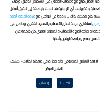
اختيار أفضل جراح مخ وأعصاب للحصول على التشخيص الدقيق، وإجراء
العملية بدقة وتجنب أي آثار جانبية قد تحدث، بالإضافة إلى تحقيق أفضل
نسبة نجاح ممكنة، لذلك لا تترددوا في التواصل مع
عيادة الدكتور أحمد
زهران
استشاري جراحة المخ والأعصاب والعمود الفقري، وحاصل على
دكتوراة جراحة المخ و الأعصاب و العمود الفقري من جامعة عين
شمس بمصر و جامعة توبنجن بألمانيا.
لا يُعدّ الانزلاق الغضروفي حالة خطيرة في معظم الحالات- اكتشف
العلاج المبكر
اتصل بنا
واتساب