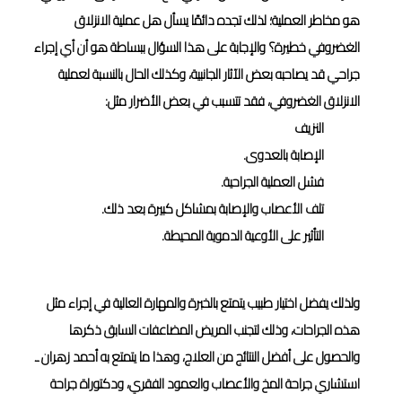
هو مخاطر العملية؛ لذلك تجده دائمًا يسأل هل عملية الانزلاق
الغضروفي خطيرة؟ والإجابة على هذا السؤال ببساطة هو أن أي إجراء
جراحي قد يصاحبه بعض الآثار الجانبية، وكذلك الحال بالنسبة لعملية
الانزلاق الغضروفي، فقد تتسبب في بعض الأضرار مثل:
النزيف
الإصابة بالعدوى.
فشل العملية الجراحية.
تلف الأعصاب والإصابة بمشاكل كبيرة بعد ذلك.
التأثير على الأوعية الدموية المحيطة.
ولذلك يفضل اختيار طبيب يتمتع بالخبرة والمهارة العالية في إجراء مثل
هذه الجراحات، وذلك لتجنب المريض المضاعفات السابق ذكرها
والحصول على أفضل النتائج من العلاج، وهذا ما يتمتع به أحمد زهران ـ
استشاري جراحة المخ والأعصاب والعمود الفقري، ودكتوراة جراحة