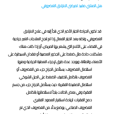
هل المشي مفيد لمرضى الانزلاق الغضروفي
العلاج الجراحي
قد تكون الجراحة الخيار الأخير الذي نلجأ إليه في علاج الانزلاق
الغضروفي، ولكنه يعد الخيار الفعال إذا لم تنجح العلاجات الغير جراحية
في القضاء على الآلام التي يشعر بها المريض، أو إذا كانت هناك
مشكلات حادة مثل ضغط على الجذور العصبية أو فقدان السيطرة على
الأمعاء والمثانة، ويوجد عدة طرق لإجراء العملية الجراحية ومنها:
استئصال الغضروف: يستأصل الجراح جزء من الغضروف أو
الغضروف بالكامل لتخفيف الضغط على الحبل الشوكي.
استئصال الصفيحة الفقرية: حيث يستأصل الجراح جزء من جسم
الفقرة وفي بعض الحالات يلجأ لاستئصالها بالكامل.
دمج الفقرات: لزيادة استقرار العمود الفقري.
الغضروف الصناعي: يوضع بدلًا من الغضروف الذي تم