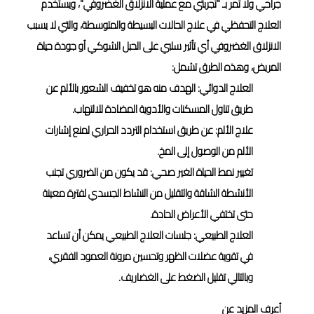
جراحي ولا تمر بـ "تجربتي مع عملية الانزلاق الغضروفي"، ويستخدم
العلاج التحفظي في علاج الحالات البسيطة والمتوسطة، والتي لا يسبب
الانزلاق الغضروفي أي تأثير سلبي على الحبل الشوكي أو جودة حياة
المريض، وهذه الطرق تشمل:
العلاج الدوائي: الهدف منه هو تخفيف الشعور بالألم عن
طريق تناول المسكنات والأدوية المضادة للالتهاب.
علاج الألم: عن طريق استخدام التردد الحراري لمنع إشارات
الألم من الوصول إلى المخ.
تغيير نمط الحياة الغير صحي: قد يكون من الضروري تجنب
الأنشطة الشاقة والتقليل من النشاط الجسدي لفترة معينة
حتى تختفي الأعراض الحادة.
العلاج الطبيعي: جلسات العلاج الطبيعي يمكن أن تساعد
في تقوية عضلات الظهر وتحسين مرونة العمود الفقري،
وبالتالي تقليل الضغط على الغضاريف.
أعرف المزيد عن