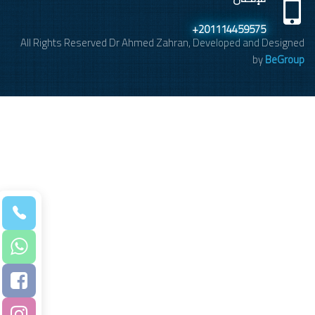
+201114459575
All Rights Reserved Dr Ahmed Zahran, Developed and Designed
by
BeGroup