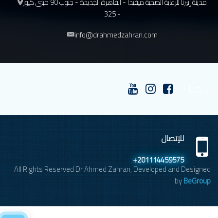
مدينة إتيرنا للرعاية الصحية ميفيدا - القاهرة الجديدة - جنوب 90 مبنى كيور
- 325
info@drahmedzahran.com
تابعنا
للإتصال
+201114459575
All Rights Reserved Dr Ahmed Zahran, Developed and Designed
by
BeGroup