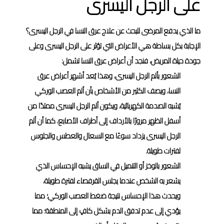
على الرجل اليسرى
ما الذي يدفع المرضى للبحث عن علاج عرق النسا في الرجل اليسرى؟
الإجابة بكل بساطة هي الأعراض التي تؤثر على الرجل اليسرى وعلى
جودة حياة المريض، فنجد أن أعراض عرق النسا تشمل:
الشعور بألم الرجل اليسرى، وهذا يُعد أشهر أعراض عرق
النسا، ويصف الكثير من الأشخاص بأن ألم العصب الوركي
يُشبه الصدمة الكهربائية، ويكون ألم الرجل اليسرى ممتدًا من
أسفل الظهر مرورًا بالأرداف إلى أطراف الأصابع، كما أن ألم
الرجل اليسرى يزداد سوءًا مع السعال والعطس والجلوس
لفترات طويلة.
الشعور بالوخز أو التنميل في الساق يشبه الإحساس الذي
يشعر به الشخص عندما يجلس القرفصاء لفترة طويلة،
ويحدث هذا الإحساس نتيجة ضغط العصب الوركي؛ مما
يؤدي إلى عدم تدفق الدم بشكل كافٍ إلى المنطقة؛ مما