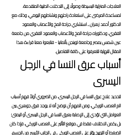
العلاجات المنزلية البسيطة وصولًا إلى التدخلات الطبية المتقدمة،
لمساعدة المرضى على استعادة راحتهم ونشاطهم اليومي، وذلك مع
الدكتور أحمد زهران ـ استشاري جراحة المخ والأعصاب والعمود
الفقري، ودكتوراه جراحة المخ والأعصاب والعمود الفقري من جامعة
عين شمس بمصر وجامعة توبنجن بألمانيا - فتابعوا معنا قراءة هذا
المقال للنهاية لتتعرفوا على كافة التفاصيل.
أسباب عرق النسا في الرجل
اليسرى
لتحديد علاج عرق النسا في الرجل اليسرى، من الضروري أولاً فهم أسباب
الم العصب الوركي، ومن المهم أن نوضح أنه لا يوجد فرق جوهري بين
العوامل التي تؤدي إلى الإصابة بعرق النسا في الرجل اليسرى أو اليمنى؛
بل يكمن الاختلاف فقط في موقع التأثير على العصب الوركي، فإذا كان
الضغط أو التهيج يؤثر على العصب الوركي في الجانب الأيسر من الجسم،