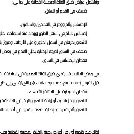
وتشتمل أعراض ضيق القناة العصبية القطنية على ما يلي:
ضعف في القدم أو الساق.
الإحساس بألم ووخز في القدمين والساقين.
إحساس بالألم في أسفل الظهر ويزداد عند استقامة الظه
الشعور بحرقان في أسفل الظهر وأعلى الأرداف ومرورًا با
ضعف في الساق لدرجة الإصابة بتدلي القدم في بعض ال
فقدان الإحساس في الساق.
في بعض الحالات قد يؤدي ضيق القناة العصبية في المنطقة القطني
ذيل الفرس (cauda equine syndrome)، والتي تؤدي إلى ظهور بعض الأعراض الخطيرة مثل:
فقدان السيطرة على المثانة والأمعاء.
الشعور بوخز شديد، أو زيادة الشعور بالوخز في المنطقة بي
الشعور بألم شديد والإصابة بضعف شديد في أحد الساقين
لذلك عند ظهور أي من أعراض ضيق القناة العصبية القطنية يجب اس