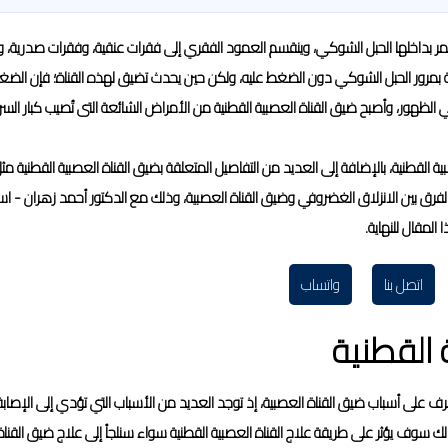
تي يمر بداخلها الحبل الشوكي، وينقسم العمود الفقري إلى فقرات عنقية، وفقرات صدرية، 
 بمرور الحبل الشوكي دون الضغط عليه، ولكن حين يحدث تضيق لهذه القناة؛ فإن الض
 الظهور، وأصبح ضيق القناة العصبية القطنية من الأمراض الشائعة التى تُصيب كبار السن
قطنية، بالإضافة إلى العديد من التفاصيل المتعلقة بضيق القناة العصبية القطنية مث
الفرق بين الانزلاق الغضروفي وضيق القناة العصبية، وذلك مع الدكتور أحمد زهران - ا
لمقال للنهاية.
اتصل بنا
واتساب
 القطنية
تعرف على أسباب ضيق القناة العصبية، إذ توجد العديد من الأسباب التي تؤدي إلى الإصاب
لك سوف يؤثر على طريقة علاج القناة العصبية القطنية سواء سنلجأ إلى علاج ضيق القناة