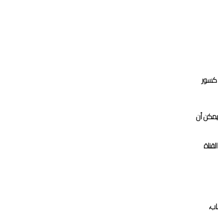
 كسور
 يمكن أن
قناة
اب،