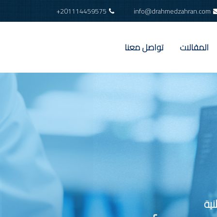
+201114459575
info@drahmedzahran.com
المقالات
تواصل معنا
ية