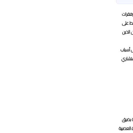
وفقرات
غط على
 الذين
ل أسباب
ستشاري
ة بضيق
 العصبية