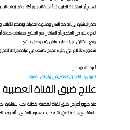
العلاج أو استشارة الطبيب تبدأ الحالة تتدهور أكثر، وقد يُصاب ال
تجدر الإشارة إلى أنه مع السن وخشونة الفقرات وتضخم الألياف 
آلام و شد في الفخذين أو الساقين مع المشي مسافات طويلة أو ال
يرفع الاختناق عن اعصابه عشان يقدر يكمل مشي.
شعورك بالآلام دي يخليك محتاج تكشف في عيادة جراحة المخ و
أعرف المزيد عن
الفرق بين الانزلاق الغضروفي وانزلاق الفقرات
علاج ضيق القناة العصبية 
عند ظهور أعراض ضيق القناة العصبية القطنية، يجب استشارة الطب
-استشاري جراحة المخ والأعصاب والعمود الفقري - أنه يوجد العدي