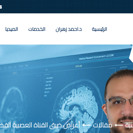
الرئيسية
د.احمد زهران
الخدمات
الميديا
سية
مقالات
أعراض ضيق القناة العصبية القطن