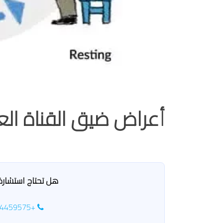
أعراض ضيق القناة الع
هل تحتاج استشارة 
+201114459575