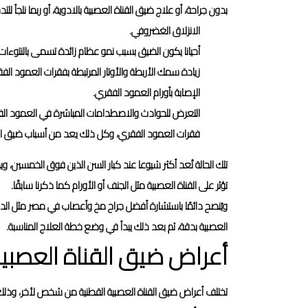
بدون جراحة، أو علاج ضيق القناة العصبية بالادوية، أو ربما نلجأ لل
الانزلاق الغضروفي.
أحيانا يكون الضيق بسبب نمو عظام زائدة تسمى بالنتوءات العظمية
زيادة سمك الأربطة والأوتار المرتبطة بفقرات العمود الف
الإصابة بأورام العمود الفقري.
التعرض للحوادث والاصطدامات المباشرة في العمود الفقري
فقرات العمود الفقري، وكل ذلك يعد من أسباب ضيق القن
تلك الحالة تُعد أكثر شيوعا عند كبار السن الذين فوق الخمسين، و
تؤثر على القناة العصبية مثل الجنف أو الأورام كما ذكرنا سابقًا.
ويُنصح دائمًا باستشارة أفضل جراح مخ وأعصاب في مصر مثل ال
العصبية بدقة، ثم بعد ذلك يبدأ في وضع خطة العلاج المناسبة.
أعراض ضيق القناة العصبية
تختلف أعراض ضيق القناة العصبية القطنية من شخص لأخر، وذلك