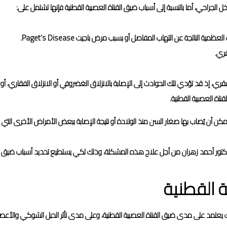
تدخل الجراحي، أما بالنسبة إلى أسباب ضيق القناة العصبية القطنية فإنها تشتمل على:
 الناتجة عن التهاب المفاصل أو بسبب مرض باجيت Paget's Disease.
قري.
، إذ قد تؤدي تلك الحوادث إلى الإصابة بالانزلاق الغضروفي أو الانزلاق الفقاري، أو
اة العصبية القطنية.
يمكن أن يُصاب بها صغار السن منذ الولادة أو نتيجة الإصابة ببعض الأمراض الأخرى التي
دكتور أحمد زهران من أجل علاج هذه المشكلة، وذلك لكي يستطيع تحديد أسباب ضيق ال
 القطنية
 يعتمد على مدى ضيق القناة العصبية القطنية، وعلى مدى تأثر الحبل الشوكي والأعص