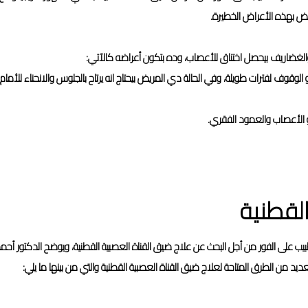
مريض بهذه الأعراض الخطيرة.
والغضاريف بيحصل اختناق للأعصاب، وده بتكون أعراضه كالآتي:
وقوف لفترات طويلة، وفي الحالة دي المريض بيحتاج انه يرتاح بالجلوس والانحناء للأما
 الأعصاب والعمود الفقري.
القطنية
يب على الفور من أجل البحث عن علاج ضيق القناة العصبية القطنية، ويوضح الدكتور أحم
د من الطرق المتاحة لعلاج ضيق القناة العصبية القطنية والتي من بينها ما يلي: