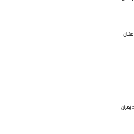
م عشان
د زهران