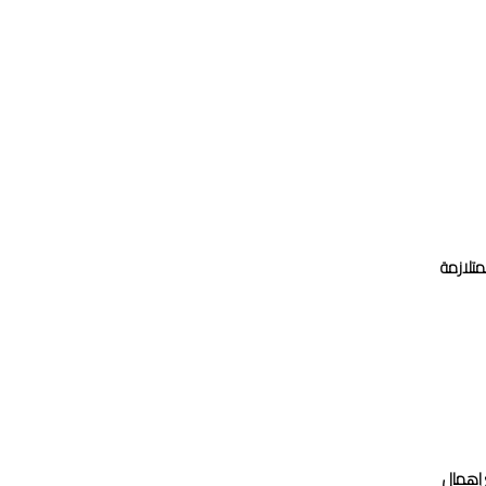
متلازمة
ع إهمال